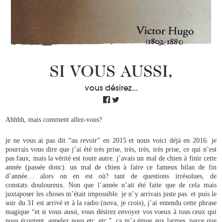
SI VOUS AUSSI,
vous désirez...
Ahhhh, mais comment allez-vous?
je ne vous ai pas dit “au revoir” en 2015 et nous voici déjà en 2016. je
pourrais vous dire que j’ai été très prise, très, très, très prise, ce qui n’est
pas faux, mais la vérité est toute autre. j’avais un mal de chien à finir cette
année (passée donc). un mal de chien à faire ce fameux bilan de fin
d’année… alors on en est où? tant de questions irrésolues, de
constats douloureux. Non que l’année n’ait été faite que de cela mais
juxtaposer les choses m’était impossible. je n’y arrivais juste pas. et puis le
soir du 31 est arrivé et à la radio (nova, je crois), j’ai entendu cette phrase
magique “et si vous aussi, vous désirez envoyer vos voeux à tous ceux qui
nous écoutent, appelez nous etc, etc.” ça m’a émue aux larmes, parce que