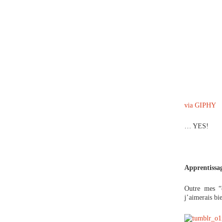
via GIPHY
… YES!
Apprentissag
Outre mes “
j’aimerais bi