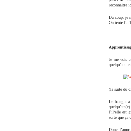
reconnaitre i
Du coup, je n
On tente l’af
Apprentissag
Je me vois e
quelqu’un. e
(la suite du 
Le frangin à 
quelqu’un(e) 
l’il/elle est
sorte que ça
Donc l’appre