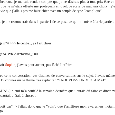
eureux, je me suis rendue compte que je ne désirais plus à tout prix être en
 que je m’étais offerte me protégeais en quelque sorte de mauvais choix : j’é
vie que j’allais pas me faire chier avec un couple de type “compliqué”.
s je me retrouverais dans la partie 1 de ce post, ce qui m’amène à la 4e partie d
e n°4 >>> le célibat, ça fait chier
sait
Sophie
, j’avais pour autant, pas lâché l’affaire.
 eu cette conversation, ces dizaines de conversations sur le sujet. J’avais même
c 15 copines sur le thème très explicite : “TROUVONS UN MEC A MAI”
(un ami m’a soufflé la semaine dernière que j’aurais dû faire ce diner av
ssortait c’était 2 choses :
 voit pas”. > fallait donc que je “vois”. que j’améliore mon awaresness, nota
go.