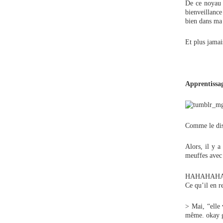
De ce noyau h
bienveillance
bien dans ma 
Et plus jamai
Apprentissag
Comme le di
Alors, il y a
meuffes ave
HAHAHAHAHA! 
Ce qu’il en re
> Mai, “elle
même. okay 