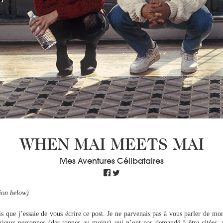
WHEN MAI MEETS MAI
Mes Aventures Célibataires
ion below)
s que j’essaie de vous écrire ce post. Je ne parvenais pas à vous parler de mon
usieurs personnes (des tonnes au moins) qui n’ont pas demandé à être citées,