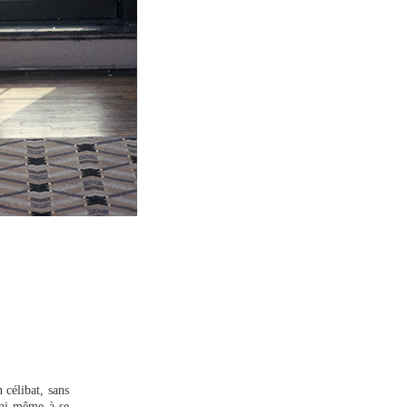
 célibat, sans
 ni même à se