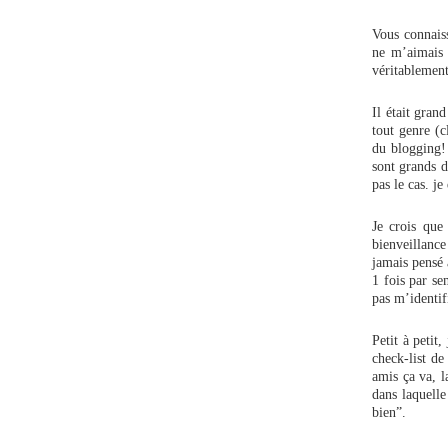
Vous connais
ne m’aimais 
véritablemen
Il était gran
tout genre (c
du blogging! 
sont grands d
pas le cas. j
Je crois que
bienveillance
jamais pensé 
1 fois par se
pas m’identif
Petit à petit
check-list de
amis ça va, l
dans laquelle
bien”.