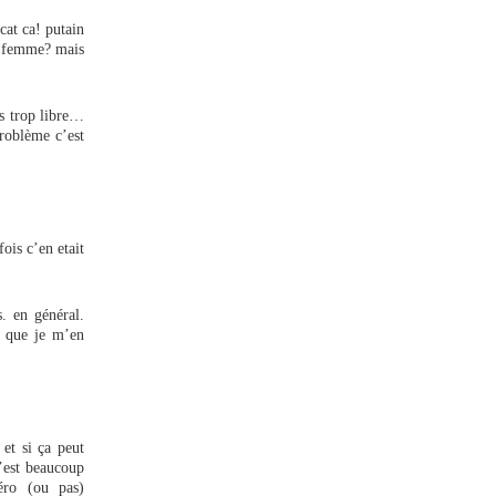
cat ca! putain
e” femme? mais
es trop libre…
problème c’est
fois c’en etait
. en général.
e que je m’en
 et si ça peut
’est beaucoup
éro (ou pas)