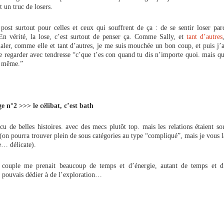
it un truc de losers.
 post surtout pour celles et ceux qui souffrent de ça : de se sentir loser par
 En vérité, la lose, c’est surtout de penser ça. Comme Sally, et
tant d’autres
ialer, comme elle et tant d’autres, je me suis mouchée un bon coup, et puis j’ai
 regarder avec tendresse “c’que t’es con quand tu dis n’importe quoi. mais qu
d même.”
e n°2 >>> le célibat, c’est bath
écu de belles histoires. avec des mecs plutôt top. mais les relations étaient s
on pourra trouver plein de sous catégories au type “compliqué”, mais je vous la
re… délicate).
couple me prenait beaucoup de temps et d’énergie, autant de temps et d
je pouvais dédier à de l’exploration…