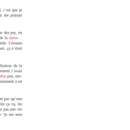
 c’est que je
i me plaisait
ar des psy, en
 de la
danse
…
ndir. Certains
rt, ça n’était
itation de la
lement j’avais
dite
peu, env.
Notamment à ne
ait pas qu’une
lot ça va, les
ie pas une vie
de “je me sens