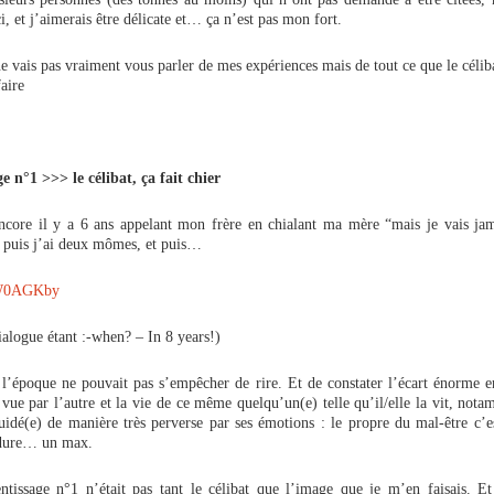
ci, et j’aimerais être délicate et… ça n’est pas mon fort.
e vais pas vraiment vous parler de mes expériences mais de tout ce que le célib
faire
e n°1 >>> le célibat, ça fait chier
ncore il y a 6 ans appelant mon frère en chialant ma mère “mais je vais jam
t puis j’ai deux mômes, et puis…
dialogue étant :-when? – In 8 years!)
l’époque ne pouvait pas s’empêcher de rire. Et de constater l’écart énorme e
vue par l’autre et la vie de ce même quelqu’un(e) telle qu’il/elle la vit, not
 guidé(e) de manière très perverse par ses émotions : le propre du mal-être c’e
 dure… un max.
ntissage n°1 n’était pas tant le célibat que l’image que je m’en faisais. E