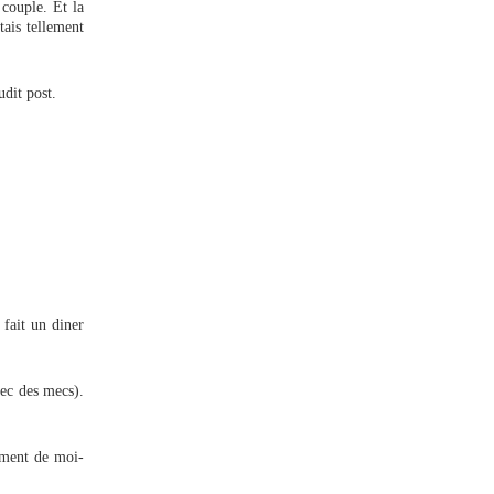
 couple. Et la
tais tellement
udit post.
 fait un diner
ec des mecs).
mment de moi-