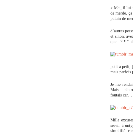
> Mai, il lui
de merde, ça 
putain de me
d’autres pers
et sinon, ave
que…?!!!” al
petit à petit,
mais parfois 
Je me rendai
Mais… plaire
foutais car… 
Mille excuses
servir à un(
simplifié c