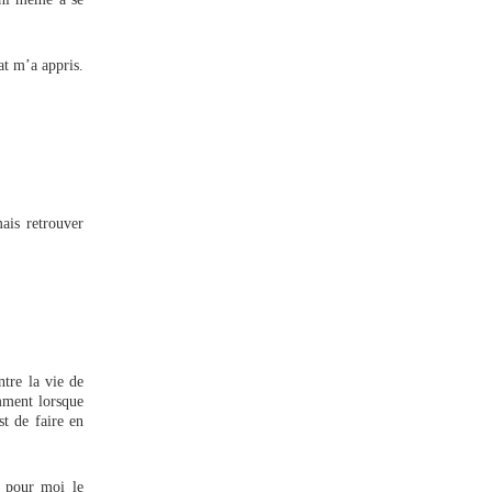
at m’a appris.
ais retrouver
ntre la vie de
amment lorsque
st de faire en
t pour moi le