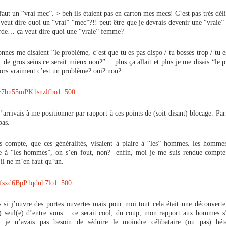
 faut un “vrai mec”. > beh ils étaient pas en carton mes mecs! C’est pas très déli
veut dire quoi un “vrai” “mec”?!! peut être que je devrais devenir une “vrai
rde… ça veut dire quoi une “vraie” femme?
onnes me disaient “le problème, c’est que tu es pas dispo / tu bosses trop / tu 
c de gros seins ce serait mieux non?”… plus ça allait et plus je me disais “le 
ors vraiment c’est un problème? oui? non?
 j’arrivais à me positionner par rapport à ces points de (soit-disant) blocage. Par
pas.
s compte, que ces généralités, visaient à plaire à “les” hommes. les hommes
 à “les hommes”, on s’en fout, non? enfin, moi je me suis rendue compt
il ne m’en faut qu’un.
 si j’ouvre des portes ouvertes mais pour moi tout cela était une découverte
e) seul(e) d’entre vous… ce serait cool; du coup, mon rapport aux hommes s
ar je n’avais pas besoin de séduire le moindre célibataire (ou pas) hét