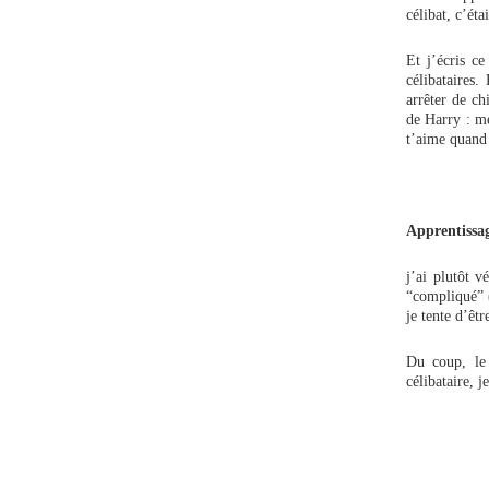
célibat, c’éta
Et j’écris ce
célibataires.
arrêter de ch
de Harry : me
t’aime quan
Apprentissag
j’ai plutôt v
“compliqué” (
je tente d’êt
Du coup, le 
célibataire, 