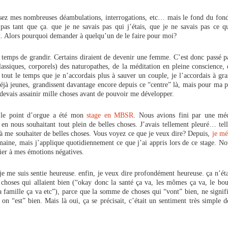
sez mes nombreuses déambulations, interrogations, etc… mais le fond du fond,
pas tant que ça. que je ne savais pas qui j’étais, que je ne savais pas ce qu
t. Alors pourquoi demander à quelqu’un de le faire pour moi?
d temps de grandir. Certains diraient de devenir une femme. C’est donc passé p
lassiques, corporels) des naturopathes, de la méditation en pleine conscience,
tout le temps que je n’accordais plus à sauver un couple, je l’accordais à gra
éjà jeunes, grandissent davantage encore depuis ce “centre” là, mais pour ma pa
e devais assainir mille choses avant de pouvoir me développer.
 le point d’orgue a été mon
stage en MBSR
. Nous avions fini par une méd
 en nous souhaitant tout plein de belles choses. J’avais tellement pleuré… tel
à me souhaiter de belles choses. Vous voyez ce que je veux dire? Depuis,
je mé
maine, mais j’applique quotidiennement ce que j’ai appris lors de ce stage. 
ier à mes émotions négatives.
, je me suis sentie heureuse. enfin, je veux dire profondément heureuse. ça n’ét
 choses qui allaient bien (“okay donc la santé ça va, les mômes ça va, le bou
a famille ça va etc”), parce que la somme de choses qui “vont” bien, ne signif
 on “est” bien. Mais là oui, ça se précisait, c’était un sentiment très simple 