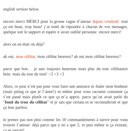
english version below
encore merci MERCI pour la grosse vague d’amour
depuis vendredi
. tout
ça est beau, trop beau! j’ai tenté de répondre à chacun de vos messages,
quelque soit le support et espère n’avoir oublié personne. encore merci!
alors on en était où déjà?
ah oui,
mon célibat
, mon célibat heureux? ah oui mon célibat heureux?
parce que bon… je suis toujours heureuse mais plus du tout célibataire
hein. mais du tout du tout! <3 <3 <3
Alors, ce post n’est pas pour vous faire une annonce ni étaler mon bonheur
(mais piting ce que je l’aime!) ni même pour vous raconter comment ça
s’est passé mais plutôt ce que ça m’a appris. parce qu’on avait parlé du
“
fond du trou du célibat
” et je sais que certain.es se reconnaîtront et que
ça leur parlera.
le prenez pas non plus comme les 10 commandements à suivre pour vous
trouver l’amour. déjà parce que y en a que 5, et puis même si ça existait,
ça se saurait!