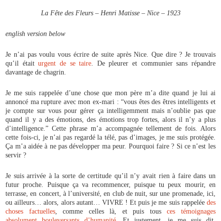
La Fête des Fleurs – Henri Matisse – Nice – 1923
english version below
Je n’ai pas voulu vous écrire de suite après Nice. Que dire ? Je trouvais
qu’il était
urgent de se taire
. De pleurer et communier sans répandre
davantage de chagrin.
Je me suis rappelée d’une chose que mon père m’a dite quand je lui ai
annoncé ma rupture avec mon ex-mari : “vous êtes des êtres intelligents et
je compte sur vous pour gérer ça intelligemment mais n’oublie pas que
quand il y a des émotions, des émotions trop fortes, alors il n’y a plus
d’intelligence.” Cette phrase m’a accompagnée tellement de fois. Alors
cette fois-ci, je n’ai pas regardé la télé, pas d’images, je me suis protégée.
Ça m’a aidée à ne pas développer ma peur. Pourquoi faire ? Si ce n’est les
servir ?
Je suis arrivée à la sorte de certitude qu’il n’y avait rien à faire dans un
futur proche. Puisque ça va recommencer, puisque tu peux mourir, en
terrasse, en concert, à l’université, en club de nuit, sur une promenade, ici,
ou ailleurs… alors, alors autant… VIVRE ! Et puis je me suis rappelée
des
choses factuelles
, comme celles là, et puis tous
ces témoignages
absolument bouleversants d’humanité
. Et justement, je me suis dit,