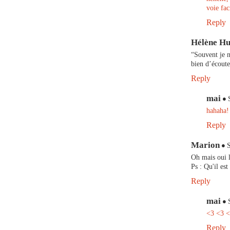
voie fac
Reply
Hélène Hu
“Souvent je n
bien d’écoute
Reply
mai
hahaha!
Reply
Marion
Oh mais oui l
Ps : Qu'il es
Reply
mai
<3 <3 
Reply