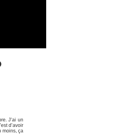
O
re. J’ai un
’est d’avoir
u moins, ça