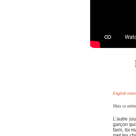
English trans
Mais ce môm
L’autre jo
garçon qui 
faim, toi 
met les ch