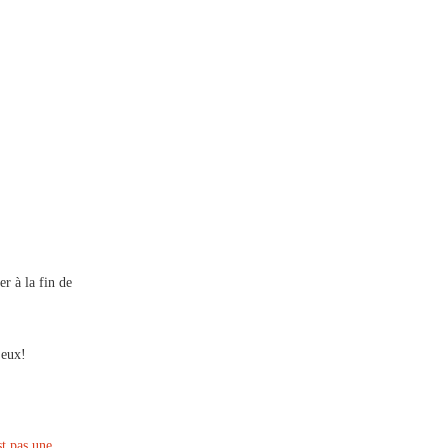
er à la fin de
 eux!
st pas une