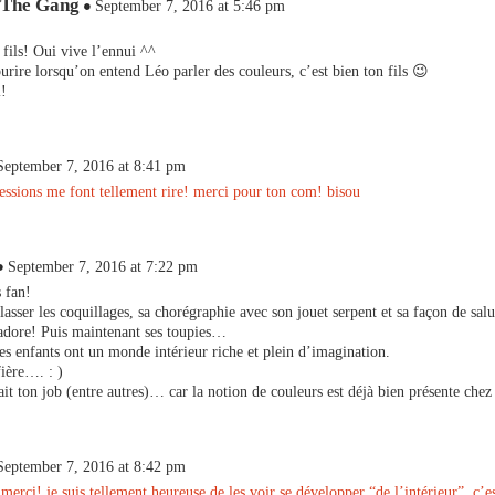
 The Gang
September 7, 2016 at 5:46 pm
 fils! Oui vive l’ennui ^^
ourire lorsqu’on entend Léo parler des couleurs, c’est bien ton fils 😉
!
September 7, 2016 at 8:41 pm
essions me font tellement rire! merci pour ton com! bisou
September 7, 2016 at 7:22 pm
s fan!
lasser les coquillages, sa chorégraphie avec son jouet serpent et sa façon de salu
adore! Puis maintenant ses toupies…
es enfants ont un monde intérieur riche et plein d’imagination.
fière…. : )
fait ton job (entre autres)… car la notion de couleurs est déjà bien présente chez
September 7, 2016 at 8:42 pm
merci! je suis tellement heureuse de les voir se développer “de l’intérieur”. c’e