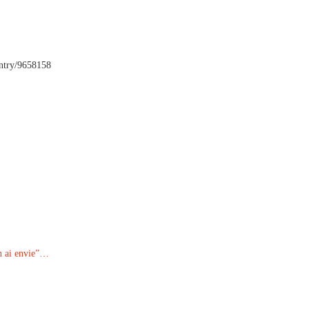
entry/9658158
en ai envie”…