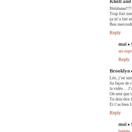
Khôll and
Holalaaaa!!!!
Trop fort ton
ça m’a fait s
Bon mercredi
Reply
mai
ses expr
Reply
Brooklyn
Léo, j’en sui
Sa façon de c
la vidéo… J’
On sent que t
Tu dois être 
Et t’as bien 
Reply
mai
hehehe, 