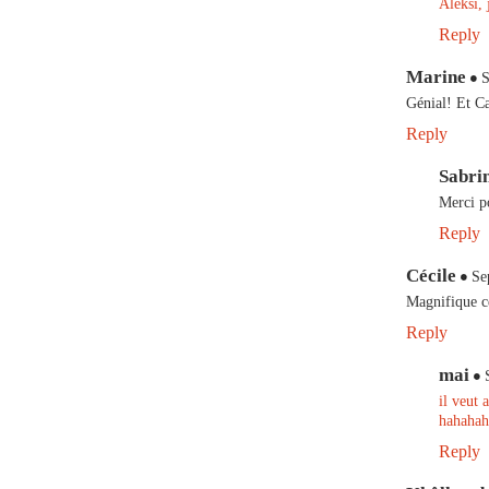
Aleksi, 
Reply
Marine
S
Génial! Et Ca
Reply
Sabri
Merci po
Reply
Cécile
Se
Magnifique c
Reply
mai
il veut 
hahahah
Reply