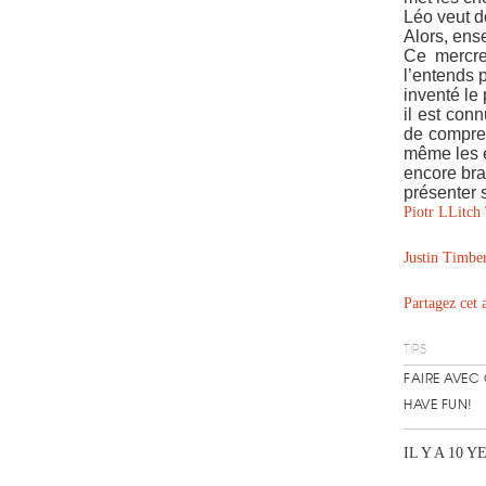
Léo veut d
Alors, ens
Ce mercre
l’entends p
inventé le
il est con
de compren
même les e
encore bra
présenter 
Piotr LLitch 
Justin Timber
Partagez cet 
TIPS
FAIRE AVEC
HAVE FUN!
IL Y A 10 Y