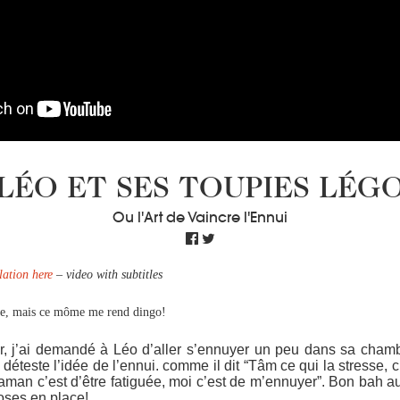
LÉO ET SES TOUPIES LÉG
Ou l'Art de Vaincre l'Ennui
lation here
– video with subtitles
e, mais ce môme me rend dingo!
ur, j’ai demandé à Léo d’aller s’ennuyer un peu dans sa chamb
déteste l’idée de l’ennui. comme il dit “Tâm ce qui la stresse, c
maman c’est d’être fatiguée, moi c’est de m’ennuyer”. Bon bah a
oses en place!