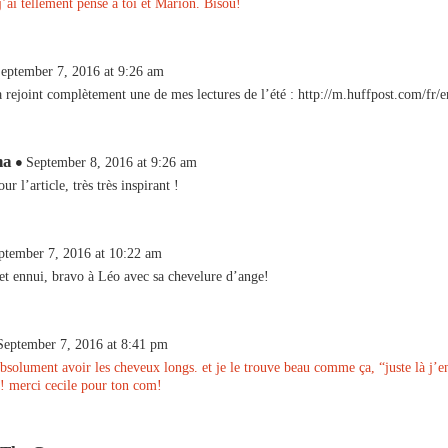
j’ai tellement pensé à toi et Marion. Bisou!
eptember 7, 2016 at 9:26 am
 rejoint complètement une de mes lectures de l’été :
http://m.huffpost.com/fr/
na
September 8, 2016 at 9:26 am
ur l’article, très très inspirant !
ptember 7, 2016 at 10:22 am
et ennui, bravo à Léo avec sa chevelure d’ange!
September 7, 2016 at 8:41 pm
absolument avoir les cheveux longs. et je le trouve beau comme ça, “juste là j’
! merci cecile pour ton com!