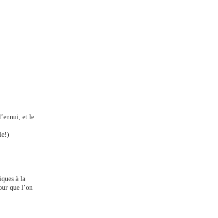
l’ennui, et le
le!)
iques à la
pour que l’on