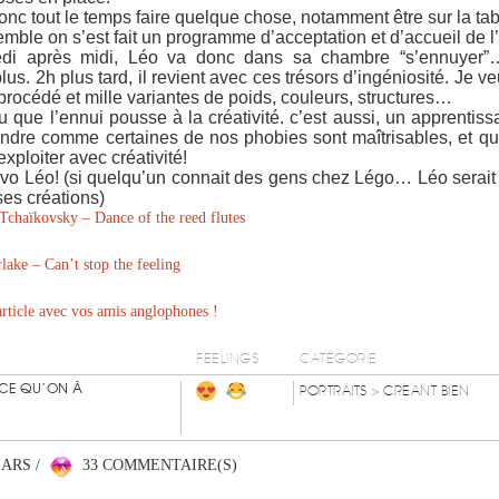
onc tout le temps faire quelque chose, notamment être sur la tab
emble on s’est fait un programme d’acceptation et d’accueil de l
di après midi, Léo va donc dans sa chambre “s’ennuyer”
lus. 2h plus tard, il revient avec ces trésors d’ingéniosité. Je veu
 procédé et mille variantes de poids, couleurs, structures…
nu que l’ennui pousse à la créativité. c’est aussi, un apprentis
dre comme certaines de nos phobies sont maîtrisables, et qu
xploiter avec créativité!
vo Léo! (si quelqu’un connait des gens chez Légo… Léo serait t
ses créations)
Tchaïkovsky – Dance of the reed flutes
lake – Can’t stop the feeling
article avec vos amis anglophones !
FEELINGS
CATÉGORIE
 CE QU’ON À
PORTRAITS
> CREANT BIEN
EARS /
33 COMMENTAIRE(S)