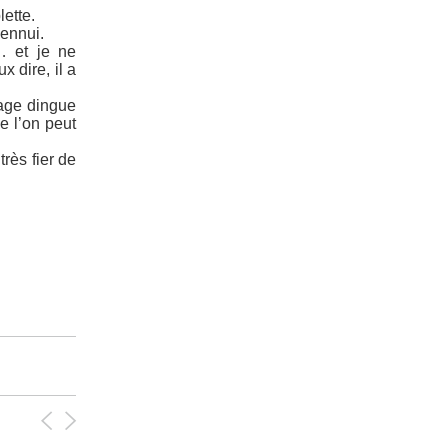
lette.
’ennui.
… et je ne
x dire, il a
sage dingue
e l’on peut
rès fier de