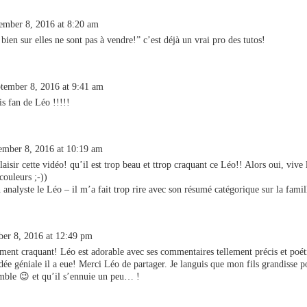
ember 8, 2016 at 8:20 am
 bien sur elles ne sont pas à vendre!” c’est déjà un vrai pro des tutos!
tember 8, 2016 at 9:41 am
is fan de Léo !!!!!
ember 8, 2016 at 10:19 am
laisir cette vidéo! qu’il est trop beau et ttrop craquant ce Léo!! Alors oui, vive 
 couleurs ;-))
in analyste le Léo – il m’a fait trop rire avec son résumé catégorique sur la famil
er 8, 2016 at 12:49 pm
ment craquant! Léo est adorable avec ses commentaires tellement précis et poét
idée géniale il a eue! Merci Léo de partager. Je languis que mon fils grandisse 
mble 😉 et qu’il s’ennuie un peu… !