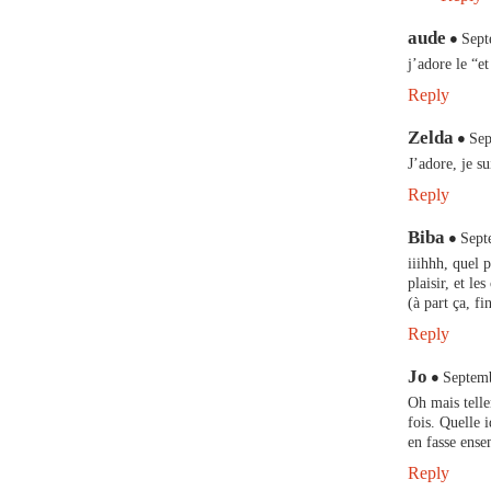
aude
Sept
j’adore le “et
Reply
Zelda
Sep
J’adore, je su
Reply
Biba
Sept
iiihhh, quel p
plaisir, et les
(à part ça, f
Reply
Jo
Septemb
Oh mais telle
fois. Quelle 
en fasse ense
Reply