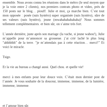
ensemble. Nous avons connu les réunions dans le métro (le seul moyen que
je la voie entre 2 clients), nos premiers contrats photo et video, près de
150 posts sur le blog… piouff. Julie et moi, ça marche bien. C’est tout
mon opposée : posée (suis hystéro) super organisée (suis hystéro), sûre de
ses valeurs (suis hystéro), jeune (mwahahahahahaha)! Nous sommes
tellement complémentaires. et bien sûr, on s’aime très fort.
L’année dernière, juste après son mariage (la vache, si jeune wahou!), Julie
m’appelle pour m’annoncer sa grossesse. j’ai crié laché le plus long
“ahhhhhh” de la terre. “je m’attendais pas à cette réaction… merci!” Et
voici le miracle.
Tsigo.
Et la vie au bureau a changé aussi. Quel chou. et quelle vie!
merci à mes enfants pour leur douce voix. C’était mon dernier post de
l’année. Je vous souhaite de la douceur, immense, immense, de la lumière,
immense, immense.
et l’amour bien sûr.