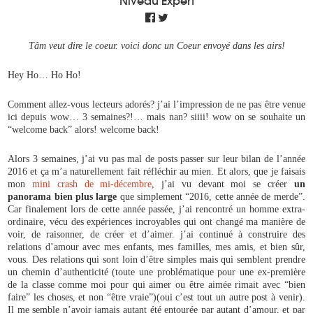
Niveau Expert
Tâm veut dire le coeur. voici donc un Coeur envoyé dans les airs!
Hey Ho… Ho Ho!
Comment allez-vous lecteurs adorés? j’ai l’impression de ne pas être venue
ici depuis wow… 3 semaines?!… mais nan? siiii! wow on se souhaite un
“welcome back” alors! welcome back!
Alors 3 semaines, j’ai vu pas mal de posts passer sur leur bilan de l’année
2016 et ça m’a naturellement fait réfléchir au mien. Et alors, que je faisais
mon
mini crash de mi-décembre
, j’ai vu devant moi se créer
un
panorama bien plus large
que simplement “2016, cette année de merde”.
Car finalement lors de cette année passée, j’ai rencontré un homme extra-
ordinaire, vécu des expériences incroyables qui ont changé ma manière de
voir, de raisonner, de créer et d’aimer. j’ai continué à construire des
relations d’amour avec mes enfants, mes familles, mes amis, et bien sûr,
vous. Des relations qui sont loin d’être simples mais qui semblent prendre
un chemin d’authenticité (toute une problématique pour une ex-première
de la classe comme moi pour qui aimer ou être aimée rimait avec “bien
faire” les choses, et non “être vraie”)(oui c’est tout un autre post à venir).
Il me semble n’avoir jamais autant été entourée par autant d’amour, et par