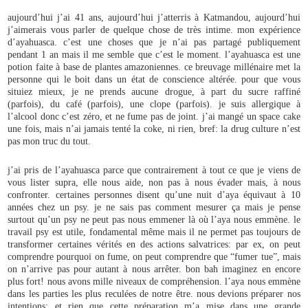
aujourd’hui j’ai 41 ans, aujourd’hui j’atterris à Katmandou, aujourd’hui
j’aimerais vous parler de quelque chose de très intime. mon expérience
d’ayahuasca. c’est une choses que je n’ai pas partagé publiquement
pendant 1 an mais il me semble que c’est le moment. l’ayahuasca est une
potion faite à base de plantes amazoniennes. ce breuvage millénaire met la
personne qui le boit dans un état de conscience altérée. pour que vous
situiez mieux, je ne prends aucune drogue, à part du sucre raffiné
(parfois), du café (parfois), une clope (parfois). je suis allergique à
l’alcool donc c’est zéro, et ne fume pas de joint. j’ai mangé un space cake
une fois, mais n’ai jamais tenté la coke, ni rien, bref: la drug culture n’est
pas mon truc du tout.
j’ai pris de l’ayahuasca parce que contrairement à tout ce que je viens de
vous lister supra, elle nous aide, non pas à nous évader mais, à nous
confronter. certaines personnes disent qu’une nuit d’aya équivaut à 10
années chez un psy. je ne sais pas comment mesurer ça mais je pense
surtout qu’un psy ne peut pas nous emmener là où l’aya nous emmène. le
travail psy est utile, fondamental même mais il ne permet pas toujours de
transformer certaines vérités en des actions salvatrices: par ex, on peut
comprendre pourquoi on fume, on peut comprendre que “fumer tue”, mais
on n’arrive pas pour autant à nous arrêter. bon bah imaginez en encore
plus fort! nous avons mille niveaux de compréhension. l’aya nous emmène
dans les parties les plus reculées de notre être. nous devions préparer nos
intentions; et rien que cette préparation m’a mise dans une grande