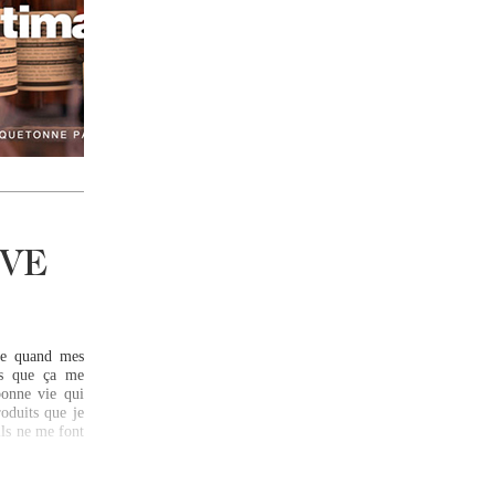
IVE
re quand mes
ois que ça me
bonne vie qui
oduits que je
ils ne me font