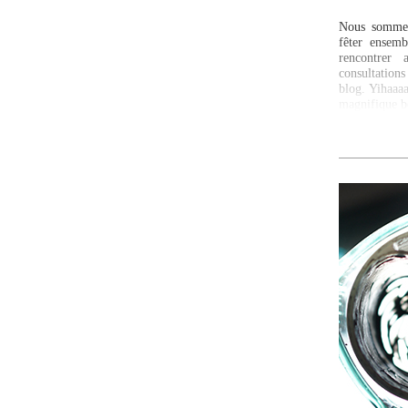
Nous sommes
fêter ensem
rencontrer
consultations
blog. Yihaaa
magnifique 