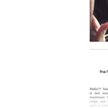
the 
Wello!!! Voi
et moi nous
maintenant. 
coupe, avec c
après la nais