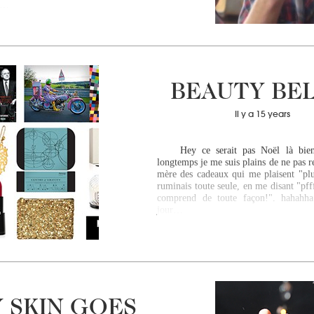
),…
BEAUTY BEL
Il y a 15 years
Hey ce serait pas Noël là bient
longtemps je me suis plains de ne pas 
mère des cadeaux qui me plaisent "plu
ruminais toute seule, en me disant "pff
comprend de toute façon!". hahahha
jour…
 SKIN GOES