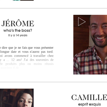
JÉRÔME
who's the boss?
Il y a 14 years
 dire que je ne fais que vous présenter
longue date et vous n'aurez pas tord.
oi avons commencé à travailler chez
 a ... 12 ans! J'ai des souvenirs de
de produits plus ou moins réussis
 souvient il de…
CAMILL
esprit exquis