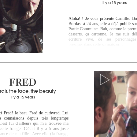
Il y a 15 years
Aloha!!! Je vous présente Camille. Bo
Bordas. à 24 ans, elle a déjà publié s
Partie Commune. Bah, comme le premie
desserts, ça cartonne. Je me suis dé
écriture vive, de ses personnage
presque, dans cette sa maison…
FRED
hair, the face, the beauty
Il y a 15 years
ci Fred! le beau Fred de cutbyred. Lui
 connaissons depuis très longtemps
C'est lui d'ailleurs qui m'a trouvée ma
ette frange. C'était il y a 5 ans juste
sance de ma fille. Avec elle (la frange,