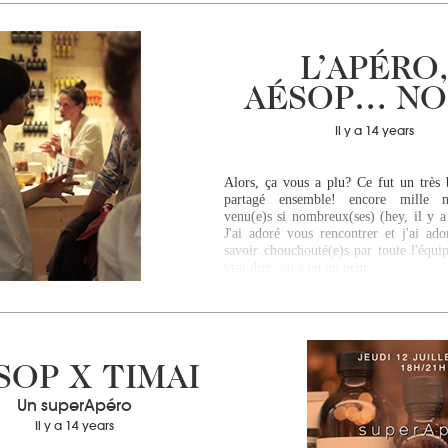
L’APÉRO
AÉSOP… NO
Il y a 14 years
Alors, ça vous a plu? Ce fut un trè
partagé ensemble! encore mille m
venu(e)s si nombreux(ses) (hey, il y a
J'ai adoré vous rencontrer et j'ai ado
savoir chouchouté(e)s par toute l'équi
vrai dire, on a eu un peur…
SOP X TIMAI
Un superApéro
Il y a 14 years