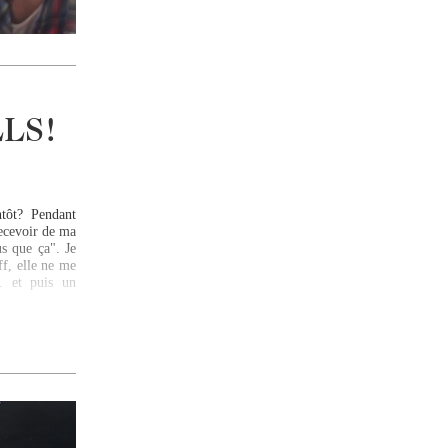
LS!
ôt? Pendant
recevoir de ma
s que ça". Je
ff, elle ne me
. et puis un