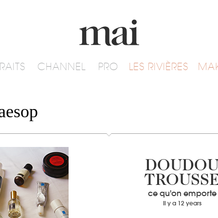
RAITS
CHANNEL
PRO
LES RIVIÈRES
MA
 aesop
DOUDO
TROUSS
ce qu'on emporte
Il y a 12 years