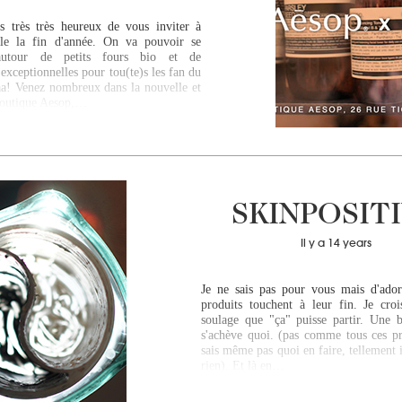
 très très heureux de vous inviter à
ble la fin d'année. On va pouvoir se
 autour de petits fours bio et de
 exceptionnelles pour tou(te)s les fan du
aa! Venez nombreux dans la nouvelle et
boutique Aesop,…
SKINPOSIT
Il y a 14 years
Je ne sais pas pour vous mais d'ado
produits touchent à leur fin. Je cr
soulage que "ça" puisse partir. Une 
s'achève quoi. (pas comme tous ces pr
sais même pas quoi en faire, tellement 
rien). Et là en…