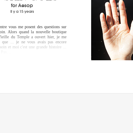
for Aesop
Il y a 15 years
ntre vous me posent des questions sur
oin. Alors quand la nouvelle boutique
ieille du Temple a ouvert hier, je me
e que ... je ne vous avais pas encore
oin et moi c'est une grande histoire ...
. Pas…