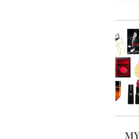
pas ma fille
MY