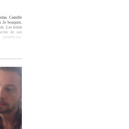
rdas. Camille
on 2e bouquin,
r, Les treize
lectée de son
s paumés-ou-