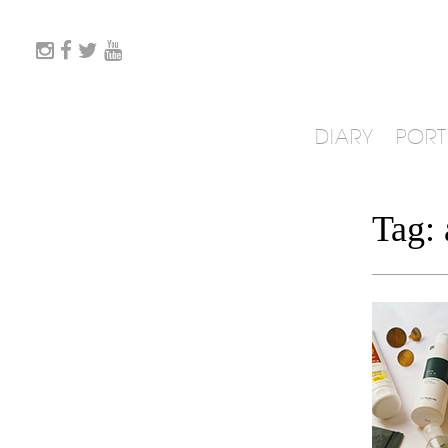
DIARY
PORT
Tag: