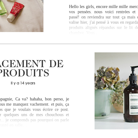
Hello les girls, encore mille mille merc
vos pensées. nous voici rentrées et 
passé! on reviendra sur tout ça mais 
valise hier, j'ai pensé à vous en rega
produits alignés répandus sur le lit d
chambre. Vous…
ACEMENT DE
PRODUITS
Il y a 14 years
pagnie, Ca va? hahaha, bon perso, je
ous me manquez vachement. et puis, ça
ps que je voulais vous écrire ce post.
r quelques uns de mes chouchous et
e... je comprends pas pourquoi on parle
eauté en salle…