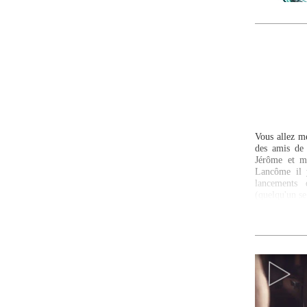
Vous allez me
des amis de 
Jérôme et m
Lancôme il y
lancements 
(quelqu'un se