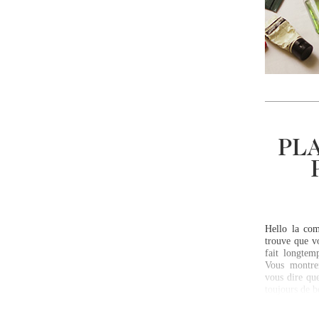
PL
Hello la com
trouve que v
fait longtem
Vous montre
vous dire qu
toujours de b