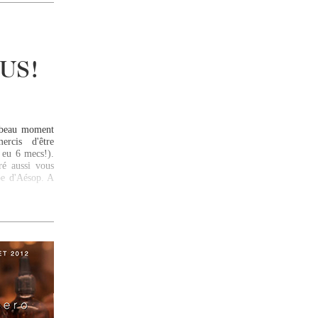
,
US!
s beau moment
ercis d'être
 eu 6 mecs!).
ré aussi vous
pe d'Aésop. A