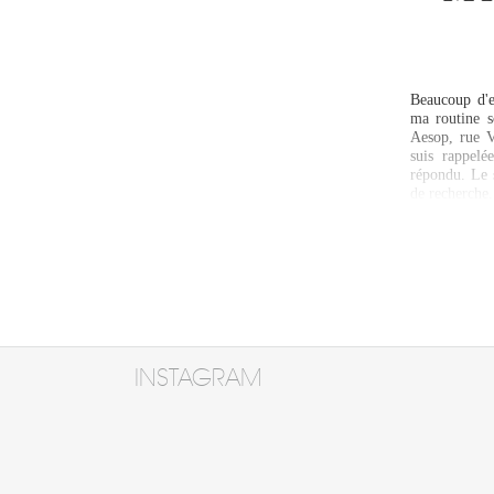
Beaucoup d'e
ma routine s
Aesop, rue V
suis rappelé
répondu. Le s
de recherche
INSTAGRAM