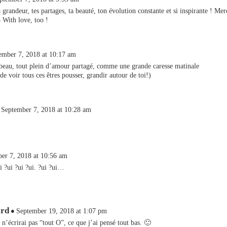
 grandeur, tes partages, ta beauté, ton évolution constante et si inspirante ! Merc
 With love, too !
ember 7, 2018 at 10:17 am
beau, tout plein d’amour partagé, comme une grande caresse matinale
de voir tous ces êtres pousser, grandir autour de toi!)
September 7, 2018 at 10:28 am
er 7, 2018 at 10:56 am
ui ?ui ?ui ?ui. ?ui ?ui…
rd
September 19, 2018 at 1:07 pm
 n’écrirai pas “tout O”, ce que j’ai pensé tout bas. 🙂