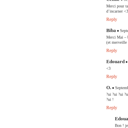
Merci pour ta
d’incarner <3
Reply
Biba
Sept
Merci Mai – 
(et merveille 
Reply
Edouard
<3
Reply
O.
Septemb
?ui ?ui ?ui ?
?ui !
Reply
Edoua
Bon ! je