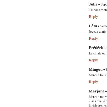
Julie
Sept
Tu nous montr
Reply
Lâm
Sept
Joyeux annive
Reply
Frédériqu
La chiale ou
Reply
Mingou
Merci à toi <
Reply
Marjane
Merci à toi M
7 ans que je 
intérieuremen