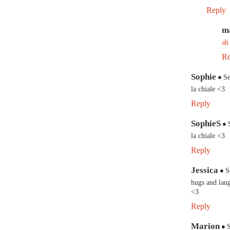
Reply
m
ah
Re
Sophie
Se
la chiale <3
Reply
SophieS
la chiale <3
Reply
Jessica
S
hugs and laug
<3
Reply
Marion