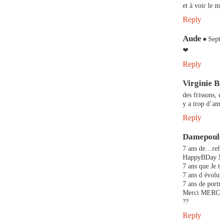
et à voir le
Reply
Aude
Sep
❤
Reply
Virginie B
des frissons
y a trop d’am
Reply
Damepoul
7 ans de…ref
HappyBDay 
7 ans que Je t
7 ans d évolu
7 ans de port
Merci MERCI
??
Reply