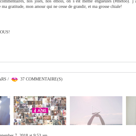
s commentaires, nos joies, nos émois, on s’est même engueulés (#metoo). j’
e ma gratitude, mon amour qui ne cesse de grandir, et ma grosse chiale!
OUS!
ARS /
37 COMMENTAIRE(S)
ptember 7, 2018 at 9:53 am