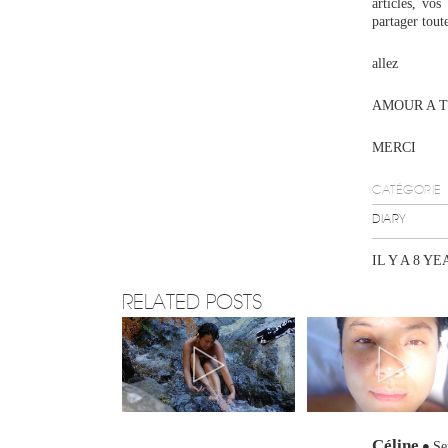
articles, vo
partager tout
allez
AMOUR A T
MERCI
CATÉGORIE
DIARY
IL Y A 8 YE
RELATED POSTS
Céline
Se