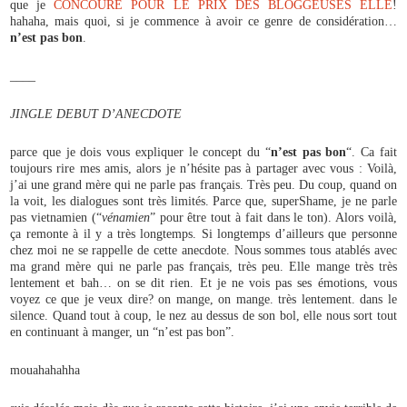
que je
CONCOURE POUR LE PRIX DES BLOGGEUSES ELLE
!
hahaha, mais quoi, si je commence à avoir ce genre de considération…
n’est pas bon
.
____
JINGLE DEBUT D’ANECDOTE
parce que je dois vous expliquer le concept du “
n’est pas bon
“. Ca fait
toujours rire mes amis, alors je n’hésite pas à partager avec vous : Voilà,
j’ai une grand mère qui ne parle pas français. Très peu. Du coup, quand on
la voit, les dialogues sont très limités. Parce que, superShame, je ne parle
pas vietnamien (“
vénamien
” pour être tout à fait dans le ton). Alors voilà,
ça remonte à il y a très longtemps. Si longtemps d’ailleurs que personne
chez moi ne se rappelle de cette anecdote. Nous sommes tous atablés avec
ma grand mère qui ne parle pas français, très peu. Elle mange très très
lentement et bah… on se dit rien. Et je ne vois pas ses émotions, vous
voyez ce que je veux dire? on mange, on mange. très lentement. dans le
silence. Quand tout à coup, le nez au dessus de son bol, elle nous sort tout
en continuant à manger, un “n’est pas bon”.
mouahahahha