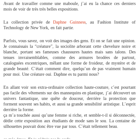
Avant de travailler comme une maboule, j’ai eu la chance ces derniers
mois de voir de très très belles expositions.
La collection privée de
Daphne Guinness
, au Fashion Institute of
Technology de New York, en fait partie.
Parfois, vous savez, on voit des images des gens. Et on se fait une opinion.
Je connaissais la “créature”, la sociolite arborant cette chevelure noire et
blanche, portant ses fameuses chaussures hautes mais sans talons. Des
tenues invraisemblables, comme des armures brodées de partout,
cataloguées excentriques, mêlant une forme de froideur, de mystère et de
grande beauté. C’était comment dire, quelqu’un de pas vraiment humain
pour moi. Une créature oui. Daphne es tu parmi nous?
En allant voir son extra-ordinaire collection haute-couture, c’est pourtant
pas facile des vêtements sur des mannequins en plastique, j’ai découvert un
univers fantastique, une quête de douceur, derrière la protection que
forment souvent ses habits, et aussi sa grande sensibilité artistique. L’esprit
derrière la forme.
ça m’a touchée aussi qu’une femme si riche, et semble-t-il si déconnectée,
dédie cette exposition aux étudiants de mode sans le sou. La centaine de
silhouettes pouvait donc être vue par tous. C’était tellement beau.