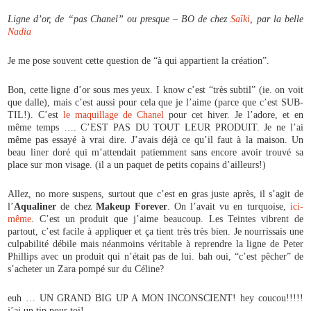
Ligne d’or, de “pas Chanel” ou presque – BO de chez
Saïki
, par la belle
Nadia
Je me pose souvent cette question de “à qui appartient la création”.
Bon, cette ligne d’or sous mes yeux. I know c’est “très subtil” (ie. on voit
que dalle), mais c’est aussi pour cela que je l’aime (parce que c’est SUB-
TIL!). C’est
le maquillage de Chanel
pour cet hiver. Je l’adore, et en
même temps …. C’EST PAS DU TOUT LEUR PRODUIT. Je ne l’ai
même pas essayé à vrai dire. J’avais déjà ce qu’il faut à la maison. Un
beau liner doré qui m’attendait patiemment sans encore avoir trouvé sa
place sur mon visage. (il a un paquet de petits copains d’ailleurs!)
Allez, no more suspens, surtout que c’est en gras juste après, il s’agit de
l’
Aqualiner
de chez
Makeup Forever
. On l’avait vu en turquoise,
ici-
même
. C’est un produit que j’aime beaucoup. Les Teintes vibrent de
partout, c’est facile à appliquer et ça tient très très bien. Je nourrissais une
culpabilité débile mais néanmoins véritable à reprendre la ligne de Peter
Phillips avec un produit qui n’était pas de lui. bah oui, “c’est pêcher” de
s’acheter un Zara pompé sur du Céline?
euh … UN GRAND BIG UP A MON INCONSCIENT! hey coucou!!!!!
j’ai un tip pour toi!