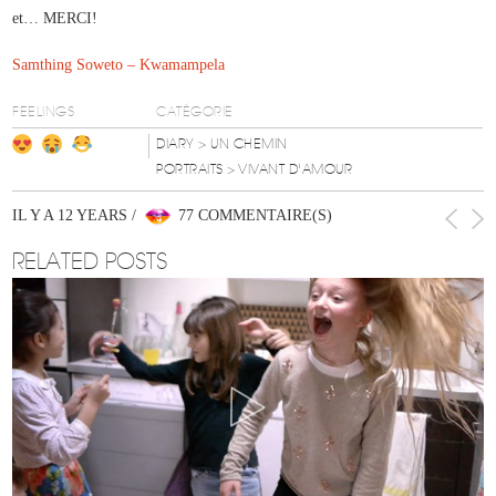
et… MERCI!
Samthing Soweto – Kwamampela
FEELINGS
CATÉGORIE
DIARY
> UN CHEMIN
PORTRAITS
> VIVANT D'AMOUR
IL Y A 12 YEARS /
77 COMMENTAIRE(S)
RELATED POSTS