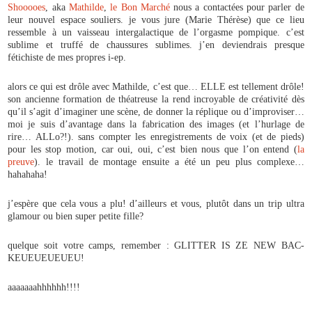
Shooooes
, aka
Mathilde
,
le Bon Marché
nous a contactées pour parler de
leur nouvel espace souliers. je vous jure (Marie Thérèse) que ce lieu
ressemble à un vaisseau intergalactique de l’orgasme pompique. c’est
sublime et truffé de chaussures sublimes. j’en deviendrais presque
fétichiste de mes propres i-ep.
alors ce qui est drôle avec Mathilde, c’est que… ELLE est tellement drôle!
son ancienne formation de théatreuse la rend incroyable de créativité dès
qu’il s’agit d’imaginer une scène, de donner la réplique ou d’improviser…
moi je suis d’avantage dans la fabrication des images (et l’hurlage de
rire… ALLo?!). sans compter les enregistrements de voix (et de pieds)
pour les stop motion, car oui, oui, c’est bien nous que l’on entend (
la
preuve
). le travail de montage ensuite a été un peu plus complexe…
hahahaha!
j’espère que cela vous a plu! d’ailleurs et vous, plutôt dans un trip ultra
glamour ou bien super petite fille?
quelque soit votre camps, remember : GLITTER IS ZE NEW BAC-
KEUEUEUEUEU!
aaaaaaahhhhhh!!!!